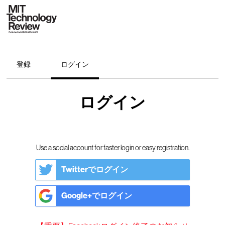
登録
ログイン
ログイン
Use a social account for faster login or easy registration.
Twitterでログイン
Google+でログイン