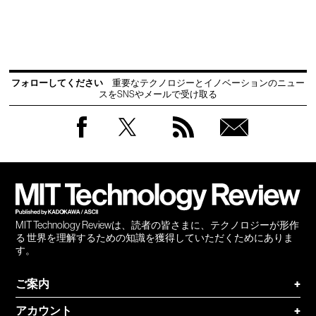
フォローしてください
重要なテクノロジーとイノベーションのニュー
スをSNSやメールで受け取る
Facebook
Twitter
RSS
無料
会員
登録
MIT Technology Reviewは、読者の皆さまに、テクノロジーが形作
る 世界を理解するための知識を獲得していただくためにありま
す。
ご案内
+
アカウント
+