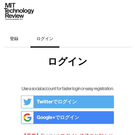
登録
ログイン
ログイン
Use a social account for faster login or easy registration.
Twitterでログイン
Google+でログイン