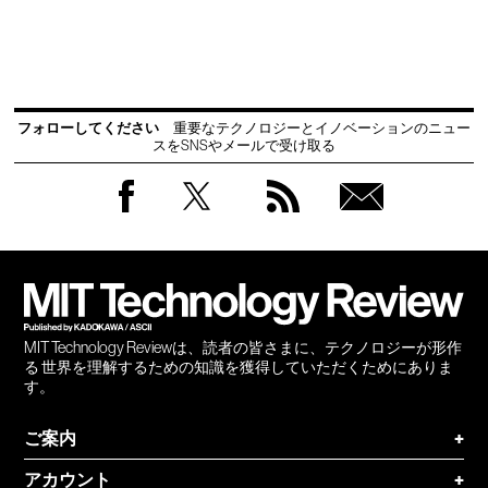
フォローしてください
重要なテクノロジーとイノベーションのニュー
スをSNSやメールで受け取る
Facebook
Twitter
RSS
無料
会員
登録
MIT Technology Reviewは、読者の皆さまに、テクノロジーが形作
る 世界を理解するための知識を獲得していただくためにありま
す。
ご案内
+
アカウント
+