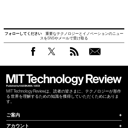
フォローしてください
重要なテクノロジーとイノベーションのニュー
スをSNSやメールで受け取る
Facebook
Twitter
RSS
無料
会員
登録
MIT Technology Reviewは、読者の皆さまに、テクノロジーが形作
る 世界を理解するための知識を獲得していただくためにありま
す。
ご案内
+
アカウント
+