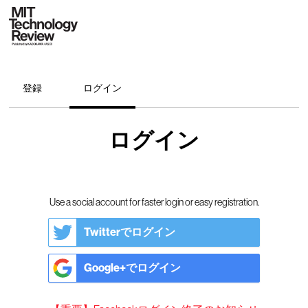
登録
ログイン
ログイン
Use a social account for faster login or easy registration.
Twitterでログイン
Google+でログイン