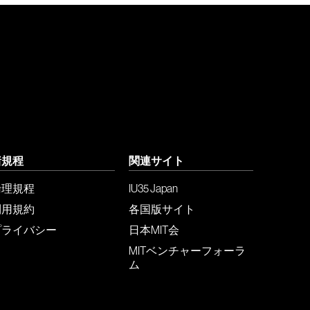
諸規程
関連サイト
倫理規程
IU35 Japan
利用規約
各国版サイト
プライバシー
日本MIT会
MITベンチャーフォーラ
ム