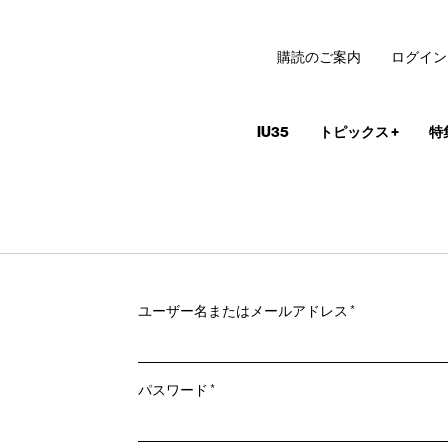
購読のご案内
ログイン
IU35
トピックス
+
特
必
ユーザー名またはメールアドレス
*
須
必
パスワード
*
須