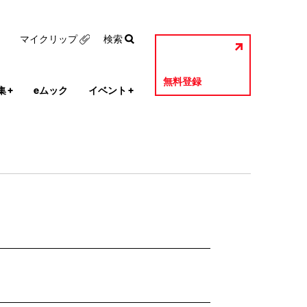
マイクリップ
検索
無料登録
集
+
eムック
イベント
+