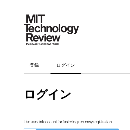
登録
ログイン
ログイン
Use a social account for faster login or easy registration.