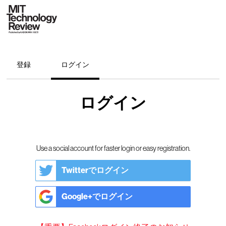
登録
ログイン
ログイン
Use a social account for faster login or easy registration.
Twitterでログイン
Google+でログイン