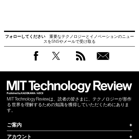
フォローしてください
重要なテクノロジーとイノベーションのニュー
スをSNSやメールで受け取る
Facebook
Twitter
RSS
無料
会員
登録
MIT Technology Reviewは、読者の皆さまに、テクノロジーが形作
る 世界を理解するための知識を獲得していただくためにありま
す。
ご案内
+
アカウント
+