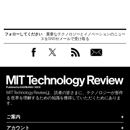
フォローしてください
重要なテクノロジーとイノベーションのニュー
スをSNSやメールで受け取る
Facebook
Twitter
RSS
無料
会員
登録
MIT Technology Reviewは、読者の皆さまに、テクノロジーが形作
る 世界を理解するための知識を獲得していただくためにありま
す。
ご案内
+
アカウント
+