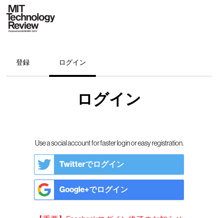
登録
ログイン
ログイン
Use a social account for faster login or easy registration.
Twitterでログイン
Google+でログイン