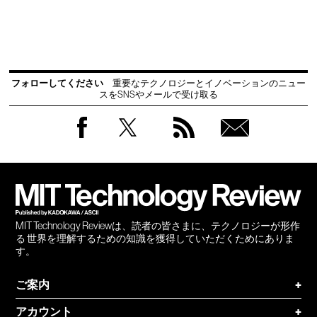
フォローしてください
重要なテクノロジーとイノベーションのニュー
スをSNSやメールで受け取る
Facebook
Twitter
RSS
無料
会員
登録
MIT Technology Reviewは、読者の皆さまに、テクノロジーが形作
る 世界を理解するための知識を獲得していただくためにありま
す。
ご案内
+
アカウント
+