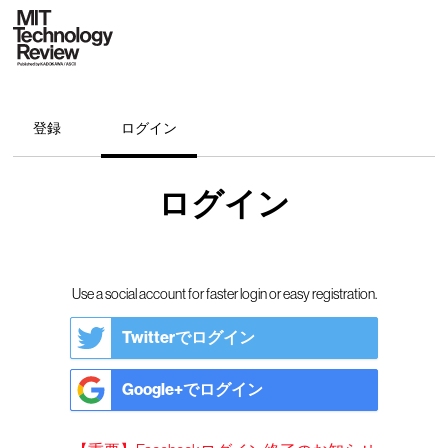
登録
ログイン
ログイン
Use a social account for faster login or easy registration.
Twitterでログイン
Google+でログイン