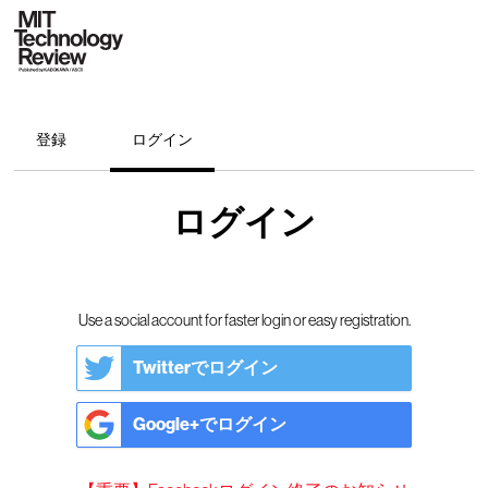
登録
ログイン
ログイン
Use a social account for faster login or easy registration.
Twitterでログイン
Google+でログイン