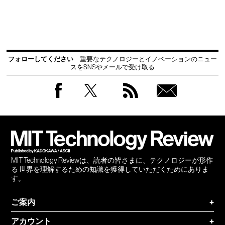
フォローしてください
重要なテクノロジーとイノベーションのニュー
スをSNSやメールで受け取る
Facebook
Twitter
RSS
無料
会員
登録
MIT Technology Reviewは、読者の皆さまに、テクノロジーが形作
る 世界を理解するための知識を獲得していただくためにありま
す。
ご案内
+
アカウント
+