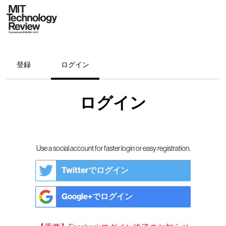
登録
ログイン
ログイン
Use a social account for faster login or easy registration.
Twitterでログイン
Google+でログイン