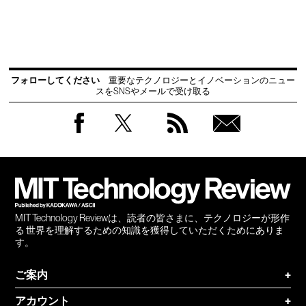
フォローしてください
重要なテクノロジーとイノベーションのニュー
スをSNSやメールで受け取る
Facebook
Twitter
RSS
無料
会員
登録
MIT Technology Reviewは、読者の皆さまに、テクノロジーが形作
る 世界を理解するための知識を獲得していただくためにありま
す。
ご案内
+
アカウント
+