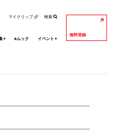
マイクリップ
検索
無料登録
集
+
eムック
イベント
+