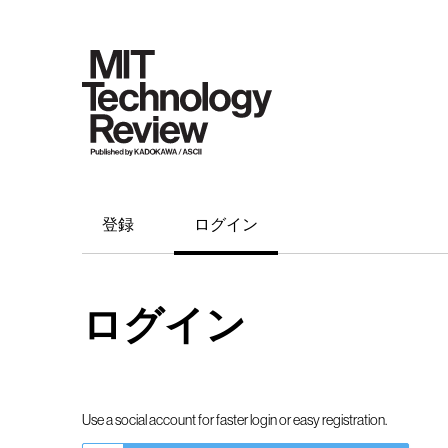
登録
ログイン
ログイン
Use a social account for faster login or easy registration.