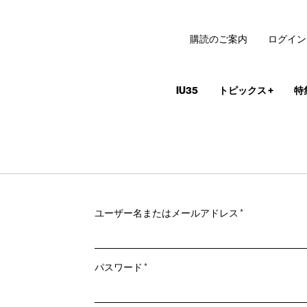
購読のご案内
ログイン
IU35
トピックス
+
特
必
ユーザー名またはメールアドレス
*
須
必
パスワード
*
須