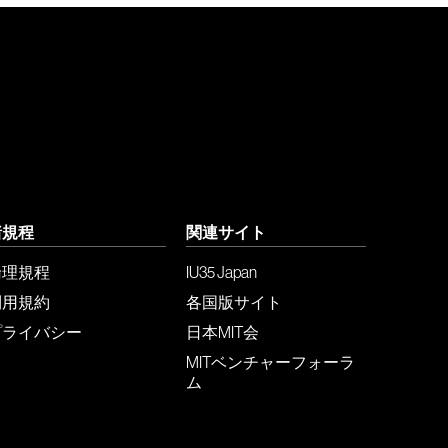
諸規程
関連サイト
倫理規程
IU35 Japan
利用規約
各国版サイト
プライバシー
日本MIT会
MITベンチャーフォーラ
ム