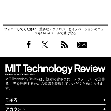
フォローしてください
重要なテクノロジーとイノベーションのニュー
スをSNSやメールで受け取る
Facebook
Twitter
RSS
無料
会員
登録
MIT Technology Reviewは、読者の皆さまに、テクノロジーが形作
る 世界を理解するための知識を獲得していただくためにありま
す。
ご案内
+
アカウント
+