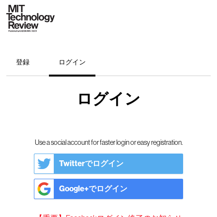
登録
ログイン
ログイン
Use a social account for faster login or easy registration.
Twitterでログイン
Google+でログイン