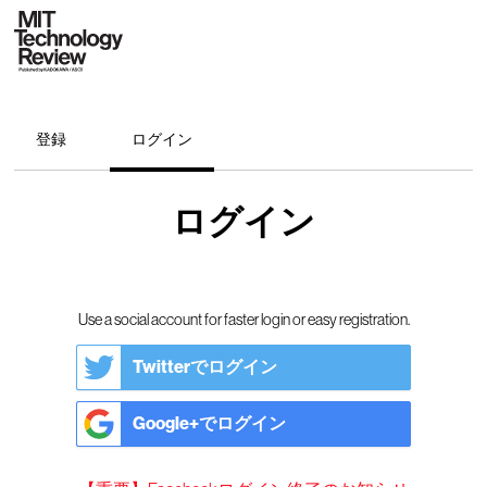
登録
ログイン
ログイン
Use a social account for faster login or easy registration.
Twitterでログイン
Google+でログイン