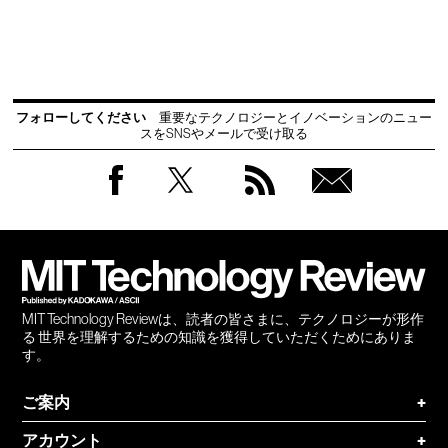
フォローしてください
重要なテクノロジーとイノベーションのニュー
スをSNSやメールで受け取る
Facebook
Twitter
RSS
無料
会員
登録
MIT Technology Reviewは、読者の皆さまに、テクノロジーが形作
る 世界を理解するための知識を獲得していただくためにありま
す。
ご案内
+
アカウント
+