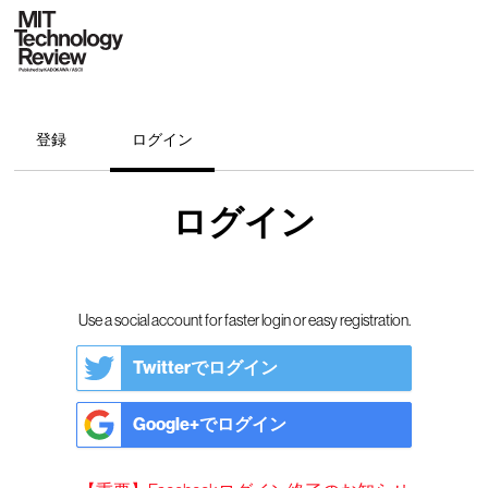
登録
ログイン
ログイン
Use a social account for faster login or easy registration.
Twitterでログイン
Google+でログイン