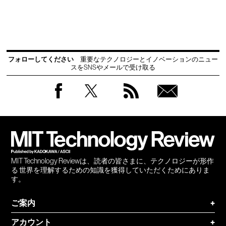
フォローしてください
重要なテクノロジーとイノベーションのニュー
スをSNSやメールで受け取る
Facebook
Twitter
RSS
無料
会員
登録
MIT Technology Reviewは、読者の皆さまに、テクノロジーが形作
る 世界を理解するための知識を獲得していただくためにありま
す。
ご案内
+
アカウント
+