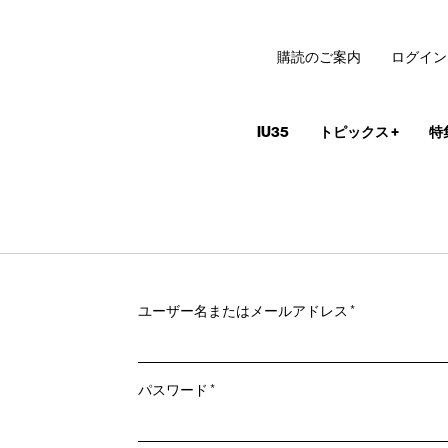
購読のご案内
ログイン
IU35
トピックス
+
特
必
ユーザー名またはメールアドレス
*
須
必
パスワード
*
須