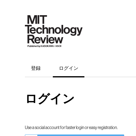
登録
ログイン
ログイン
Use a social account for faster login or easy registration.