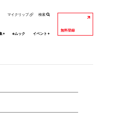
マイクリップ
検索
無料登録
集
+
eムック
イベント
+