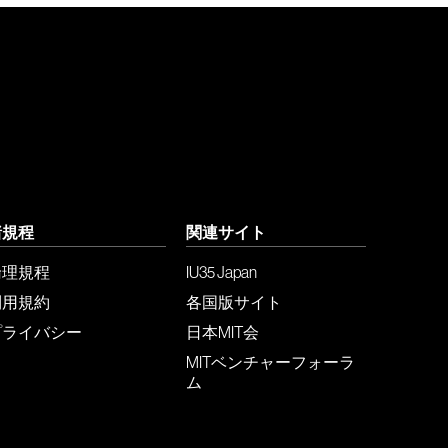
諸規程
関連サイト
倫理規程
IU35 Japan
利用規約
各国版サイト
プライバシー
日本MIT会
MITベンチャーフォーラ
ム