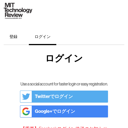
登録
ログイン
ログイン
Use a social account for faster login or easy registration.
Twitterでログイン
Google+でログイン