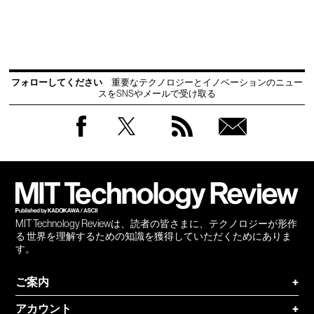
フォローしてください
重要なテクノロジーとイノベーションのニュー
スをSNSやメールで受け取る
Facebook
Twitter
RSS
無料
会員
登録
MIT Technology Reviewは、読者の皆さまに、テクノロジーが形作
る 世界を理解するための知識を獲得していただくためにありま
す。
ご案内
+
アカウント
+