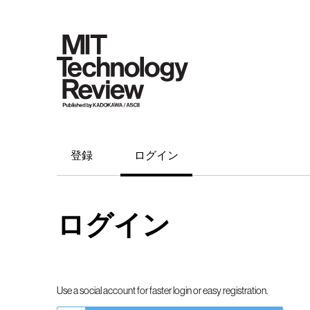
登録
ログイン
ログイン
Use a social account for faster login or easy registration.