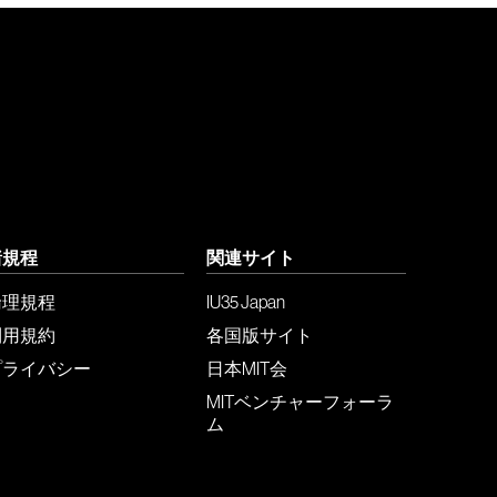
諸規程
関連サイト
倫理規程
IU35 Japan
利用規約
各国版サイト
プライバシー
日本MIT会
MITベンチャーフォーラ
ム