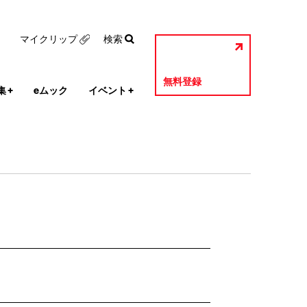
マイクリップ
検索
無料登録
集
+
eムック
イベント
+