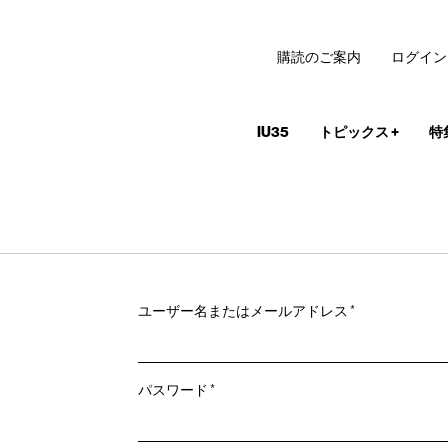
購読のご案内
ログイン
IU35
トピックス
+
特
必
ユーザー名またはメールアドレス
*
須
必
パスワード
*
須