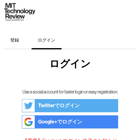
登録
ログイン
ログイン
Use a social account for faster login or easy registration.
Twitterでログイン
Google+でログイン