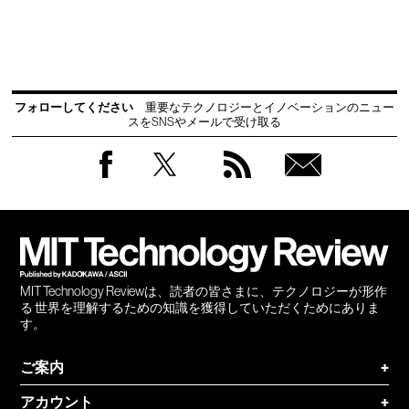
フォローしてください
重要なテクノロジーとイノベーションのニュー
スをSNSやメールで受け取る
Facebook
Twitter
RSS
無料
会員
登録
MIT Technology Reviewは、読者の皆さまに、テクノロジーが形作
る 世界を理解するための知識を獲得していただくためにありま
す。
ご案内
+
アカウント
+