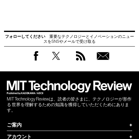
フォローしてください
重要なテクノロジーとイノベーションのニュー
スをSNSやメールで受け取る
Facebook
Twitter
RSS
無料
会員
登録
MIT Technology Reviewは、読者の皆さまに、テクノロジーが形作
る 世界を理解するための知識を獲得していただくためにありま
す。
ご案内
+
アカウント
+