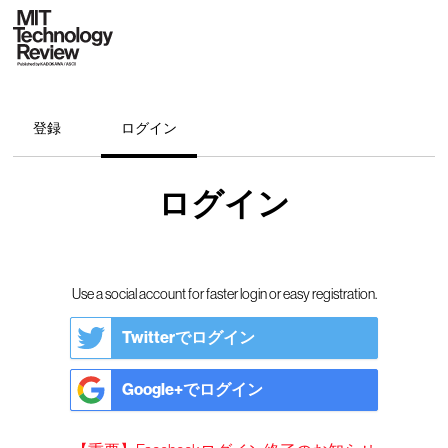
登録
ログイン
ログイン
Use a social account for faster login or easy registration.
Twitterでログイン
Google+でログイン