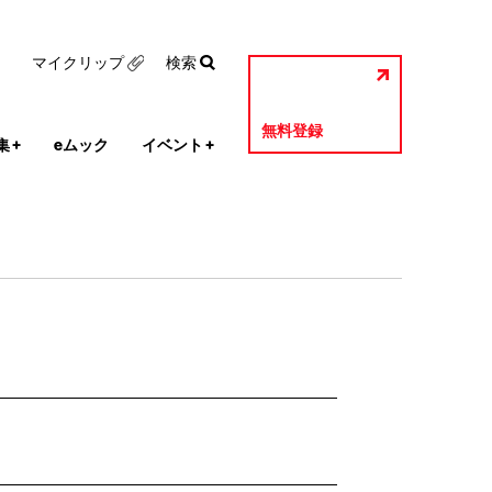
マイクリップ
検索
無料登録
集
+
eムック
イベント
+