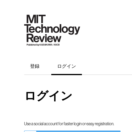
登録
ログイン
ログイン
Use a social account for faster login or easy registration.