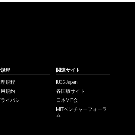
諸規程
関連サイト
倫理規程
IU35 Japan
利用規約
各国版サイト
プライバシー
日本MIT会
MITベンチャーフォーラ
ム