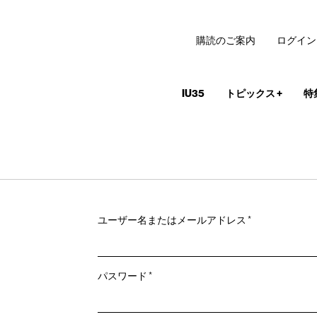
購読のご案内
ログイン
IU35
トピックス
+
特
必
ユーザー名またはメールアドレス
*
須
必
パスワード
*
須