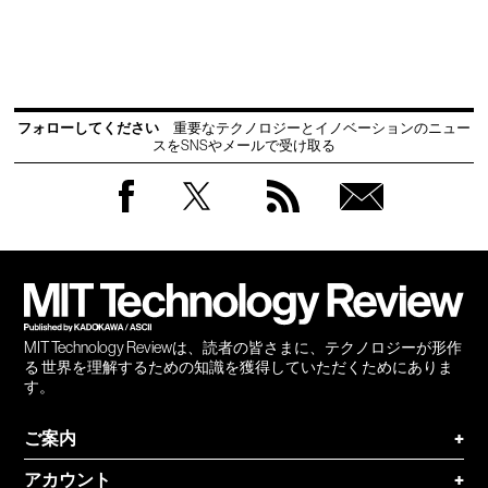
フォローしてください
重要なテクノロジーとイノベーションのニュー
スをSNSやメールで受け取る
Facebook
Twitter
RSS
無料
会員
登録
MIT Technology Reviewは、読者の皆さまに、テクノロジーが形作
る 世界を理解するための知識を獲得していただくためにありま
す。
ご案内
+
アカウント
+