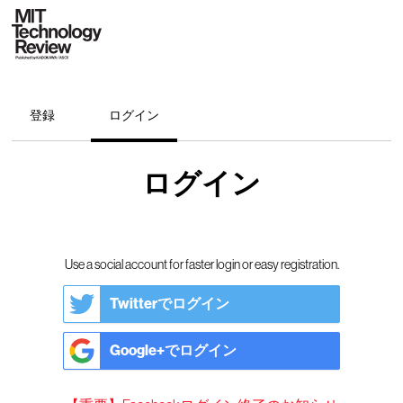
登録
ログイン
ログイン
Use a social account for faster login or easy registration.
Twitterでログイン
Google+でログイン