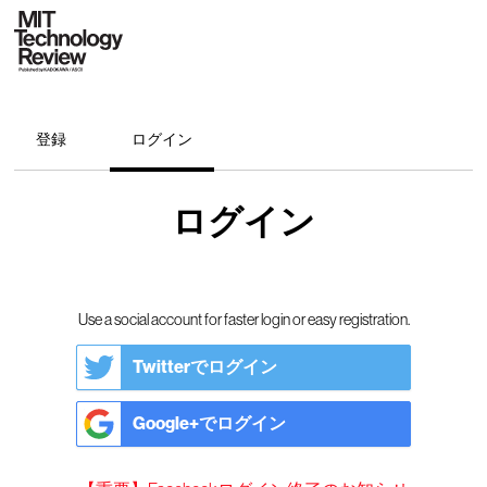
登録
ログイン
ログイン
Use a social account for faster login or easy registration.
Twitterでログイン
Google+でログイン