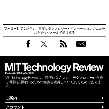
フォローしてください
重要なテクノロジーとイノベーションのニュー
スをSNSやメールで受け取る
Facebook
Twitter
RSS
無料
会員
登録
MIT Technology Reviewは、読者の皆さまに、テクノロジーが形作
る 世界を理解するための知識を獲得していただくためにありま
す。
ご案内
+
アカウント
+