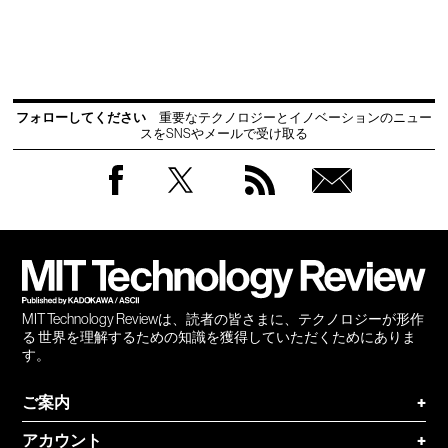
フォローしてください
重要なテクノロジーとイノベーションのニュー
スをSNSやメールで受け取る
Facebook
Twitter
RSS
無料
会員
登録
MIT Technology Reviewは、読者の皆さまに、テクノロジーが形作
る 世界を理解するための知識を獲得していただくためにありま
す。
ご案内
+
アカウント
+