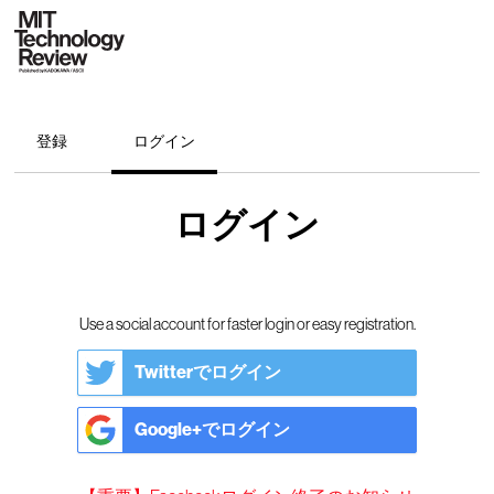
登録
ログイン
ログイン
Use a social account for faster login or easy registration.
Twitterでログイン
Google+でログイン