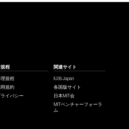
諸規程
関連サイト
倫理規程
IU35 Japan
利用規約
各国版サイト
プライバシー
日本MIT会
MITベンチャーフォーラ
ム