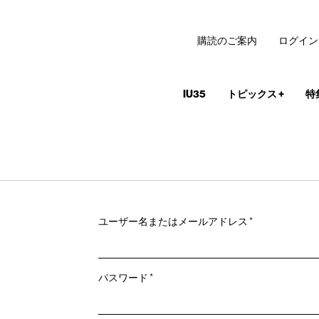
購読のご案内
ログイン
IU35
トピックス
+
特
必
ユーザー名またはメールアドレス
*
須
必
パスワード
*
須