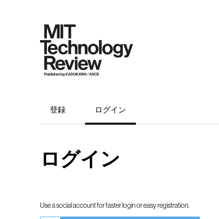
登録
ログイン
ログイン
Use a social account for faster login or easy registration.