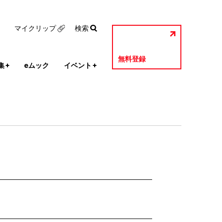
マイクリップ
検索
無料登録
集
+
eムック
イベント
+