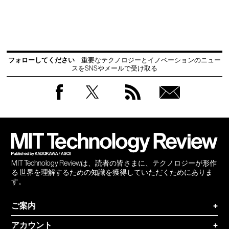
フォローしてください
重要なテクノロジーとイノベーションのニュー
スをSNSやメールで受け取る
Facebook
Twitter
RSS
無料
会員
登録
MIT Technology Reviewは、読者の皆さまに、テクノロジーが形作
る 世界を理解するための知識を獲得していただくためにありま
す。
ご案内
+
アカウント
+