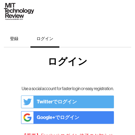
登録
ログイン
ログイン
Use a social account for faster login or easy registration.
Twitterでログイン
Google+でログイン