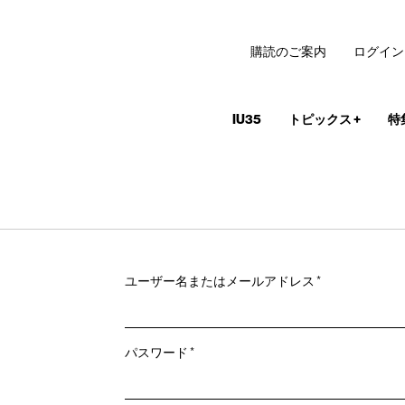
購読のご案内
ログイン
IU35
トピックス
+
特
必
ユーザー名またはメールアドレス
*
須
必
パスワード
*
須