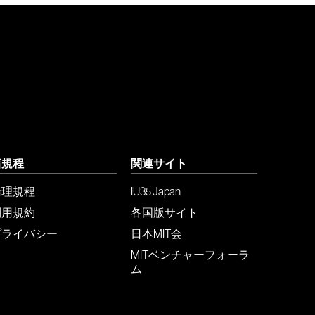
諸規程
関連サイト
倫理規程
IU35 Japan
利用規約
各国版サイト
プライバシー
日本MIT会
MITベンチャーフォーラ
ム