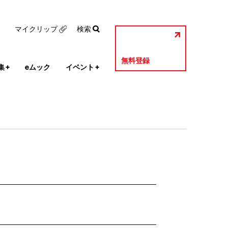
マイクリップ
検索
無料登録
集
+
eムック
イベント
+