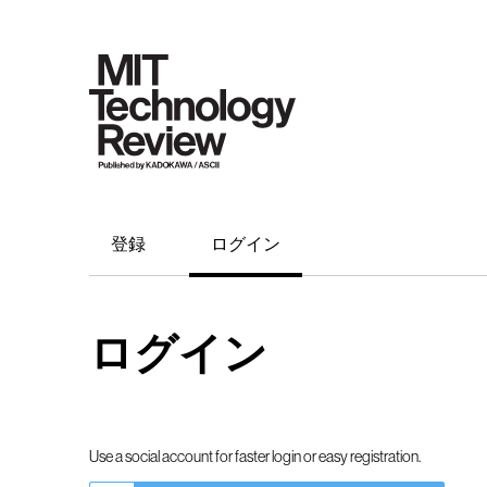
登録
ログイン
ログイン
Use a social account for faster login or easy registration.