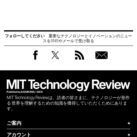
フォローしてください
重要なテクノロジーとイノベーションのニュー
スをSNSやメールで受け取る
Facebook
Twitter
RSS
無料
会員
登録
MIT Technology Reviewは、読者の皆さまに、テクノロジーが形作
る 世界を理解するための知識を獲得していただくためにありま
す。
ご案内
+
アカウント
+