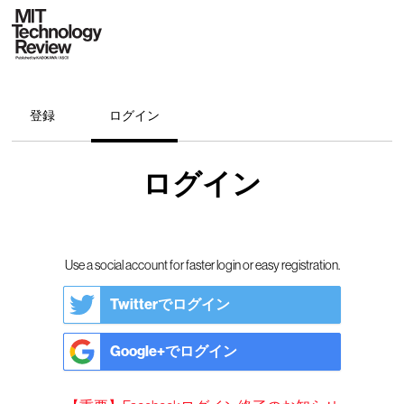
登録
ログイン
ログイン
Use a social account for faster login or easy registration.
Twitterでログイン
Google+でログイン