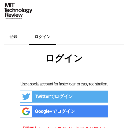
登録
ログイン
ログイン
Use a social account for faster login or easy registration.
Twitterでログイン
Google+でログイン