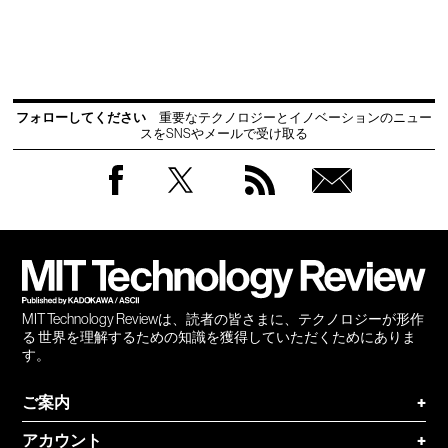
フォローしてください
重要なテクノロジーとイノベーションのニュー
スをSNSやメールで受け取る
Facebook
Twitter
RSS
無料
会員
登録
MIT Technology Reviewは、読者の皆さまに、テクノロジーが形作
る 世界を理解するための知識を獲得していただくためにありま
す。
ご案内
+
アカウント
+