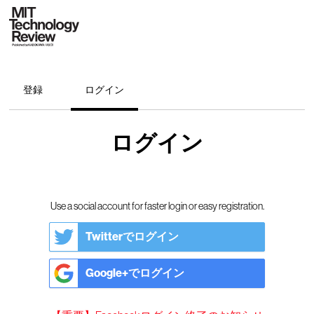
登録
ログイン
ログイン
Use a social account for faster login or easy registration.
Twitterでログイン
Google+でログイン