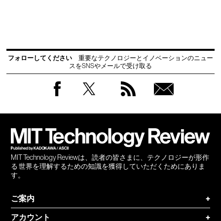
フォローしてください
重要なテクノロジーとイノベーションのニュー
スをSNSやメールで受け取る
Facebook
Twitter
RSS
無料
会員
登録
MIT Technology Reviewは、読者の皆さまに、テクノロジーが形作
る 世界を理解するための知識を獲得していただくためにありま
す。
ご案内
+
アカウント
+