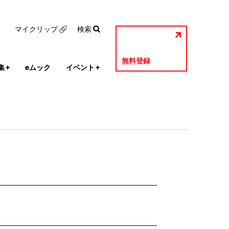
マイクリップ
検索
無料登録
集
+
eムック
イベント
+