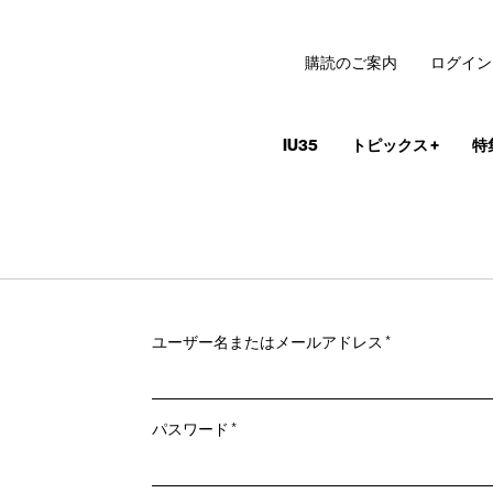
購読のご案内
ログイン
IU35
トピックス
+
特
必
ユーザー名またはメールアドレス
*
須
必
パスワード
*
須