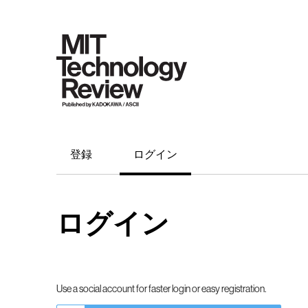
登録
ログイン
ログイン
Use a social account for faster login or easy registration.