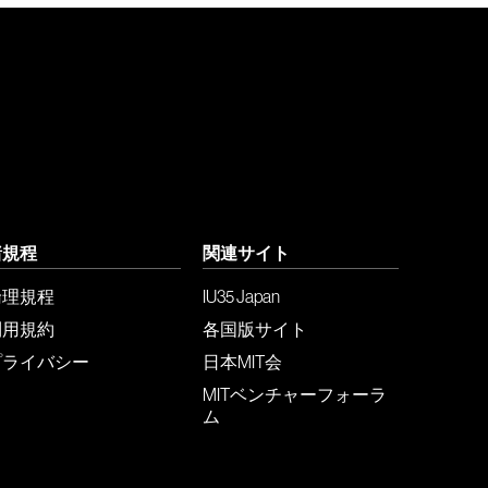
諸規程
関連サイト
倫理規程
IU35 Japan
利用規約
各国版サイト
プライバシー
日本MIT会
MITベンチャーフォーラ
ム