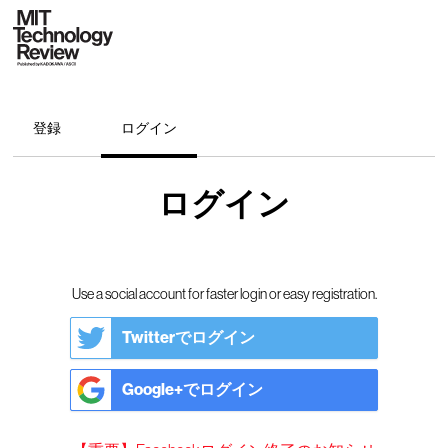
登録
ログイン
ログイン
Use a social account for faster login or easy registration.
Twitterでログイン
Google+でログイン