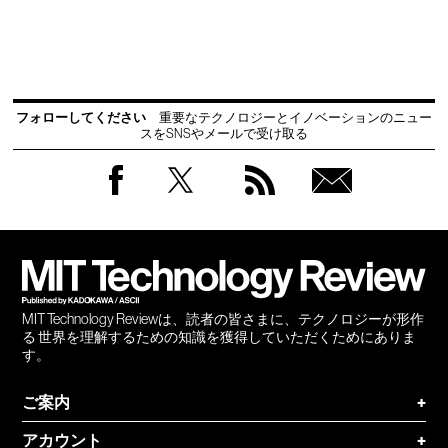
フォローしてください
重要なテクノロジーとイノベーションのニュー
スをSNSやメールで受け取る
Facebook
Twitter
RSS
無料
会員
登録
MIT Technology Reviewは、読者の皆さまに、テクノロジーが形作
る 世界を理解するための知識を獲得していただくためにありま
す。
ご案内
+
アカウント
+