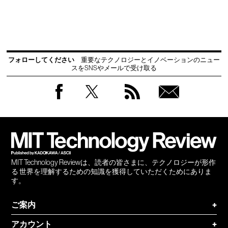
フォローしてください
重要なテクノロジーとイノベーションのニュー
スをSNSやメールで受け取る
Facebook
Twitter
RSS
無料
会員
登録
MIT Technology Reviewは、読者の皆さまに、テクノロジーが形作
る 世界を理解するための知識を獲得していただくためにありま
す。
ご案内
+
アカウント
+