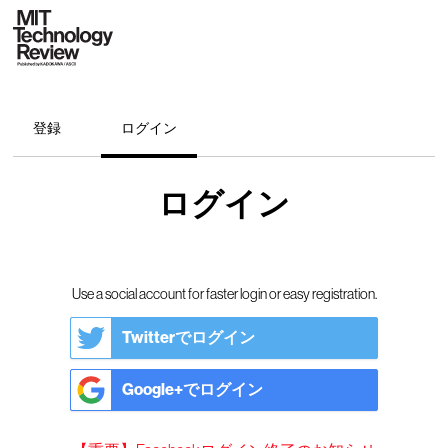
登録
ログイン
ログイン
Use a social account for faster login or easy registration.
Twitterでログイン
Google+でログイン