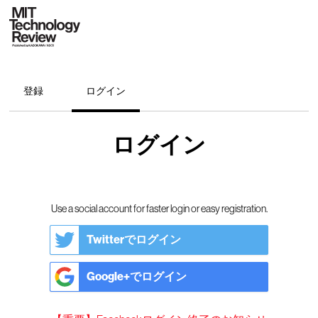
登録
ログイン
ログイン
Use a social account for faster login or easy registration.
Twitterでログイン
Google+でログイン