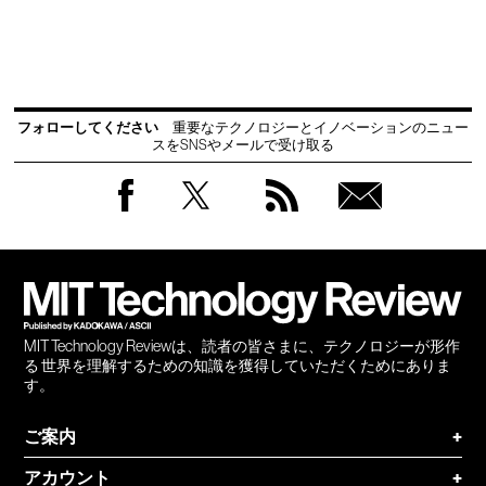
フォローしてください
重要なテクノロジーとイノベーションのニュー
スをSNSやメールで受け取る
Facebook
Twitter
RSS
無料
会員
登録
MIT Technology Reviewは、読者の皆さまに、テクノロジーが形作
る 世界を理解するための知識を獲得していただくためにありま
す。
ご案内
+
アカウント
+