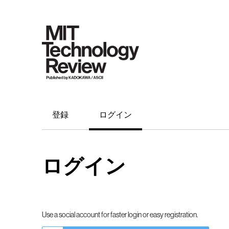
登録
ログイン
ログイン
Use a social account for faster login or easy registration.