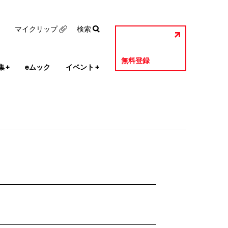
マイクリップ
検索
無料登録
集
+
eムック
イベント
+