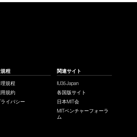
諸規程
関連サイト
倫理規程
IU35 Japan
利用規約
各国版サイト
プライバシー
日本MIT会
MITベンチャーフォーラ
ム