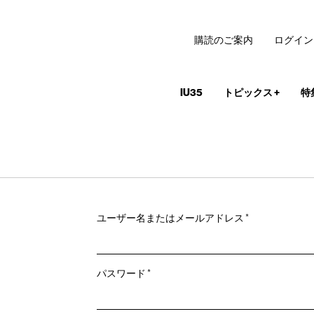
購読のご案内
ログイン
IU35
トピックス
+
特
必
ユーザー名またはメールアドレス
*
須
必
パスワード
*
須