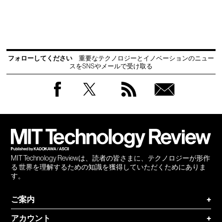
フォローしてください
重要なテクノロジーとイノベーションのニュー
スをSNSやメールで受け取る
Facebook
Twitter
RSS
無料
会員
登録
MIT Technology Reviewは、読者の皆さまに、テクノロジーが形作
る 世界を理解するための知識を獲得していただくためにありま
す。
ご案内
+
アカウント
+