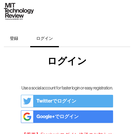
登録
ログイン
ログイン
Use a social account for faster login or easy registration.
Twitterでログイン
Google+でログイン