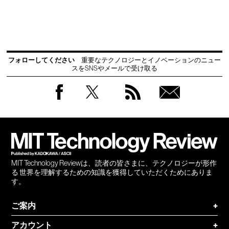
フォローしてください
重要なテクノロジーとイノベーションのニュー
スをSNSやメールで受け取る
Facebook
Twitter
RSS
無料
会員
登録
MIT Technology Reviewは、読者の皆さまに、テクノロジーが形作
る 世界を理解するための知識を獲得していただくためにありま
す。
ご案内
+
アカウント
+