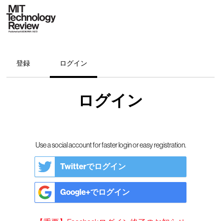
登録
ログイン
ログイン
Use a social account for faster login or easy registration.
Twitterでログイン
Google+でログイン