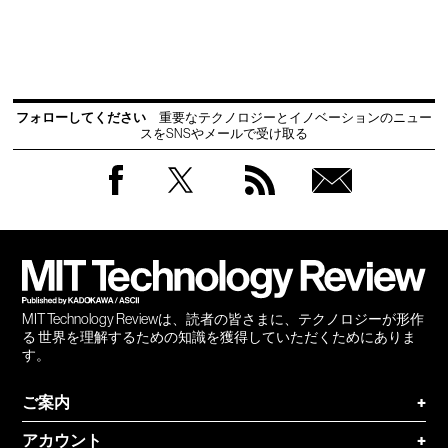
フォローしてください
重要なテクノロジーとイノベーションのニュー
スをSNSやメールで受け取る
Facebook
Twitter
RSS
無料
会員
登録
MIT Technology Reviewは、読者の皆さまに、テクノロジーが形作
る 世界を理解するための知識を獲得していただくためにありま
す。
ご案内
+
アカウント
+