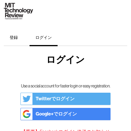
登録
ログイン
ログイン
Use a social account for faster login or easy registration.
Twitterでログイン
Google+でログイン