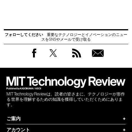
フォローしてください
重要なテクノロジーとイノベーションのニュー
スをSNSやメールで受け取る
Facebook
Twitter
RSS
無料
会員
登録
MIT Technology Reviewは、読者の皆さまに、テクノロジーが形作
る 世界を理解するための知識を獲得していただくためにありま
す。
ご案内
+
アカウント
+