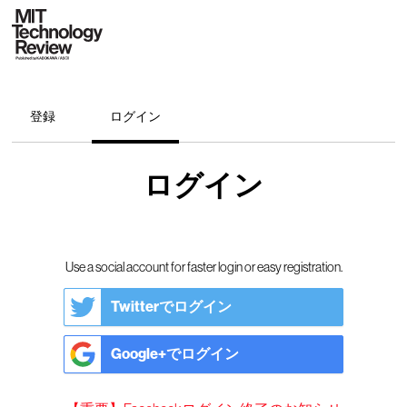
登録
ログイン
ログイン
Use a social account for faster login or easy registration.
Twitterでログイン
Google+でログイン