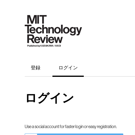
登録
ログイン
ログイン
Use a social account for faster login or easy registration.