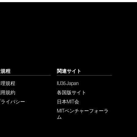
諸規程
関連サイト
倫理規程
IU35 Japan
利用規約
各国版サイト
プライバシー
日本MIT会
MITベンチャーフォーラ
ム