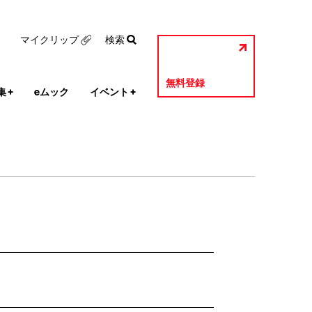
マイクリップ
検索
無料登録
集
+
eムック
イベント
+