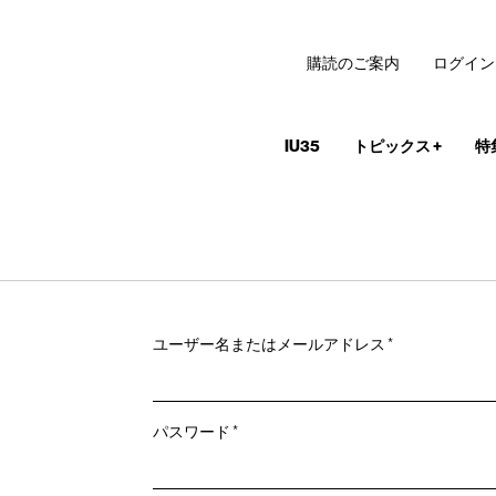
購読のご案内
ログイン
IU35
トピックス
+
特
必
ユーザー名またはメールアドレス
*
須
必
パスワード
*
須