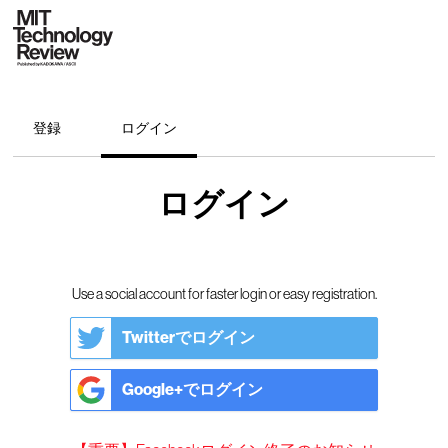
登録
ログイン
ログイン
Use a social account for faster login or easy registration.
Twitterでログイン
Google+でログイン