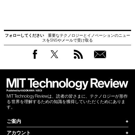
フォローしてください
重要なテクノロジーとイノベーションのニュー
スをSNSやメールで受け取る
Facebook
Twitter
RSS
無料
会員
登録
MIT Technology Reviewは、読者の皆さまに、テクノロジーが形作
る 世界を理解するための知識を獲得していただくためにありま
す。
ご案内
+
アカウント
+