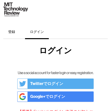
登録
ログイン
ログイン
Use a social account for faster login or easy registration.
Twitterでログイン
Google+でログイン