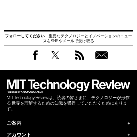
フォローしてください
重要なテクノロジーとイノベーションのニュー
スをSNSやメールで受け取る
Facebook
Twitter
RSS
無料
会員
登録
MIT Technology Reviewは、読者の皆さまに、テクノロジーが形作
る 世界を理解するための知識を獲得していただくためにありま
す。
ご案内
+
アカウント
+