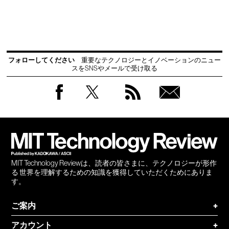
フォローしてください
重要なテクノロジーとイノベーションのニュー
スをSNSやメールで受け取る
Facebook
Twitter
RSS
無料
会員
登録
MIT Technology Reviewは、読者の皆さまに、テクノロジーが形作
る 世界を理解するための知識を獲得していただくためにありま
す。
ご案内
+
アカウント
+