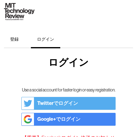
登録
ログイン
ログイン
Use a social account for faster login or easy registration.
Twitterでログイン
Google+でログイン