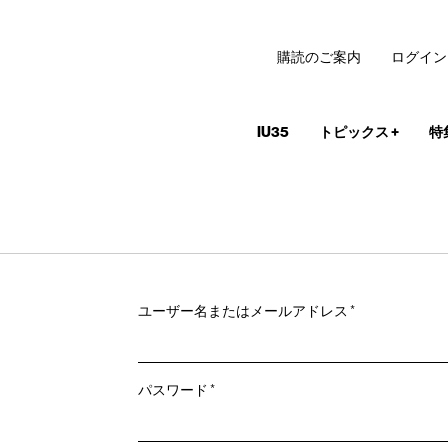
購読のご案内
ログイン
IU35
トピックス
+
特
必
ユーザー名またはメールアドレス
*
須
必
パスワード
*
須