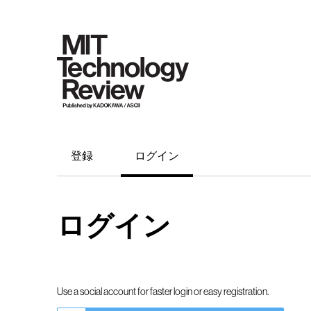
登録
ログイン
ログイン
Use a social account for faster login or easy registration.