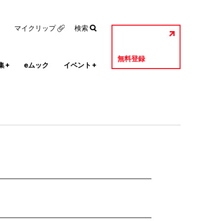
マイクリップ
検索
無料登録
集
+
eムック
イベント
+