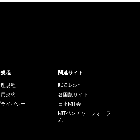
諸規程
関連サイト
倫理規程
IU35 Japan
利用規約
各国版サイト
プライバシー
日本MIT会
MITベンチャーフォーラ
ム