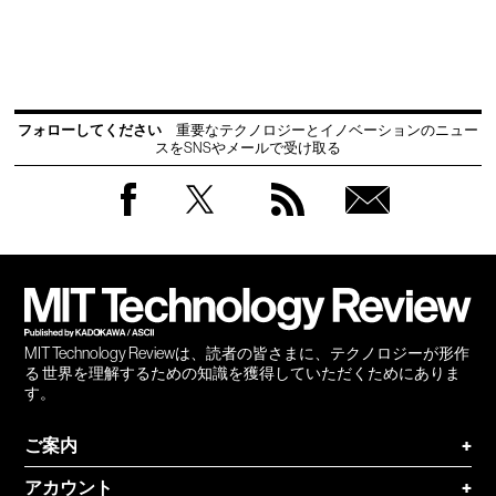
フォローしてください
重要なテクノロジーとイノベーションのニュー
スをSNSやメールで受け取る
Facebook
Twitter
RSS
無料
会員
登録
MIT Technology Reviewは、読者の皆さまに、テクノロジーが形作
る 世界を理解するための知識を獲得していただくためにありま
す。
ご案内
+
アカウント
+