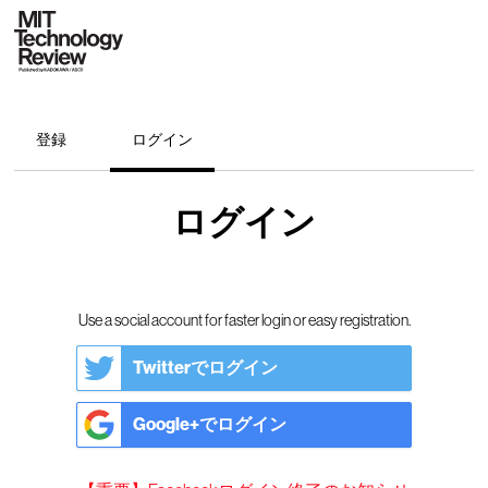
登録
ログイン
ログイン
Use a social account for faster login or easy registration.
Twitterでログイン
Google+でログイン