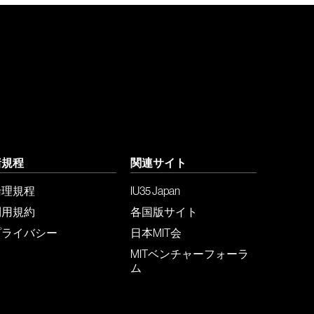
諸規程
関連サイト
倫理規程
IU35 Japan
利用規約
各国版サイト
プライバシー
日本MIT会
MITベンチャーフォーラ
ム