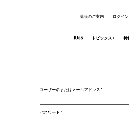
購読のご案内
ログイン
IU35
トピックス
+
特
必
ユーザー名またはメールアドレス
*
須
必
パスワード
*
須