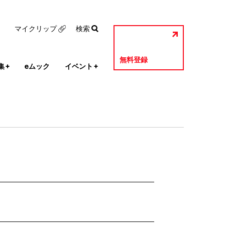
マイクリップ
検索
無料登録
集
+
eムック
イベント
+