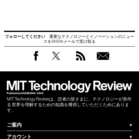
フォローしてください
重要なテクノロジーとイノベーションのニュー
スをSNSやメールで受け取る
Facebook
Twitter
RSS
無料
会員
登録
MIT Technology Reviewは、読者の皆さまに、テクノロジーが形作
る 世界を理解するための知識を獲得していただくためにありま
す。
ご案内
+
アカウント
+