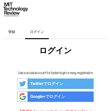
登録
ログイン
ログイン
Use a social account for faster login or easy registration.
Twitterでログイン
Google+でログイン