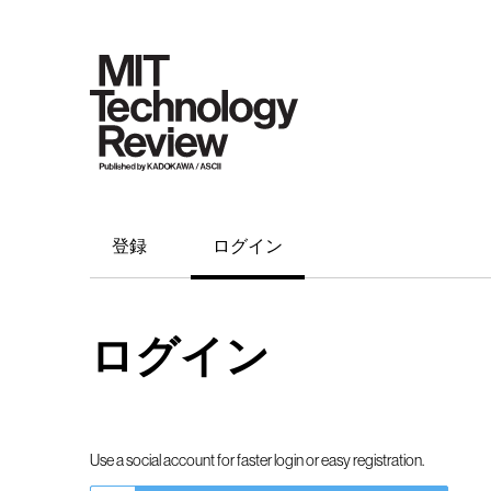
登録
ログイン
ログイン
Use a social account for faster login or easy registration.