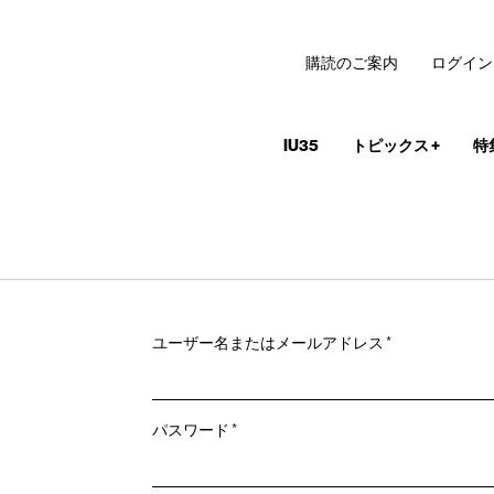
購読のご案内
ログイン
IU35
トピックス
+
特
必
ユーザー名またはメールアドレス
*
須
必
パスワード
*
須