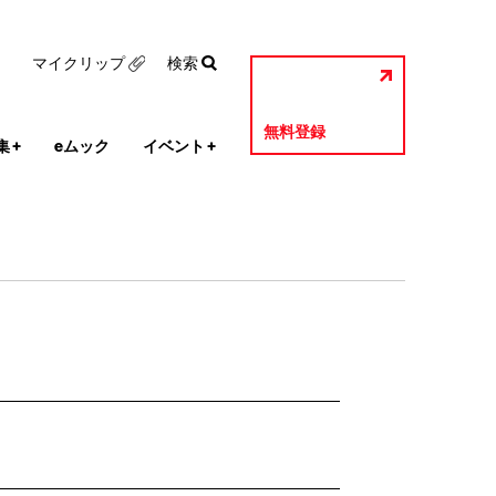
マイクリップ
検索
無料登録
集
+
eムック
イベント
+