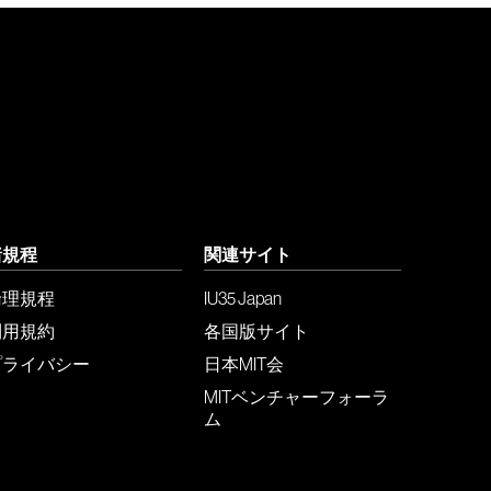
諸規程
関連サイト
倫理規程
IU35 Japan
利用規約
各国版サイト
プライバシー
日本MIT会
MITベンチャーフォーラ
ム