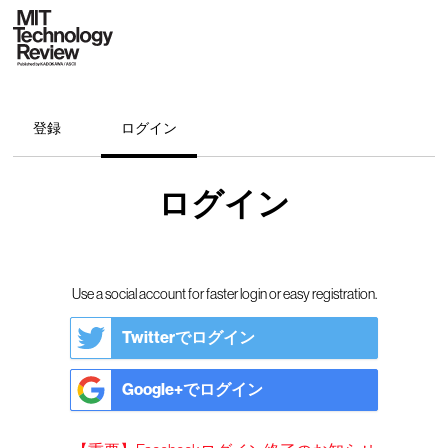
登録
ログイン
ログイン
Use a social account for faster login or easy registration.
Twitterでログイン
Google+でログイン