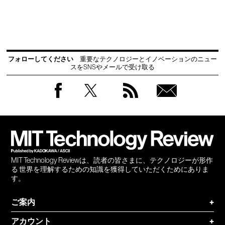
フォローしてください
重要なテクノロジーとイノベーションのニュー
スをSNSやメールで受け取る
Facebook
Twitter
RSS
無料
会員
登録
MIT Technology Reviewは、読者の皆さまに、テクノロジーが形作
る 世界を理解するための知識を獲得していただくためにありま
す。
ご案内
+
アカウント
+