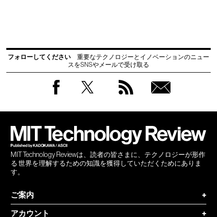
フォローしてください
重要なテクノロジーとイノベーションのニュー
スをSNSやメールで受け取る
Facebook
Twitter
RSS
無料
会員
登録
MIT Technology Reviewは、読者の皆さまに、テクノロジーが形作
る 世界を理解するための知識を獲得していただくためにありま
す。
ご案内
+
アカウント
+