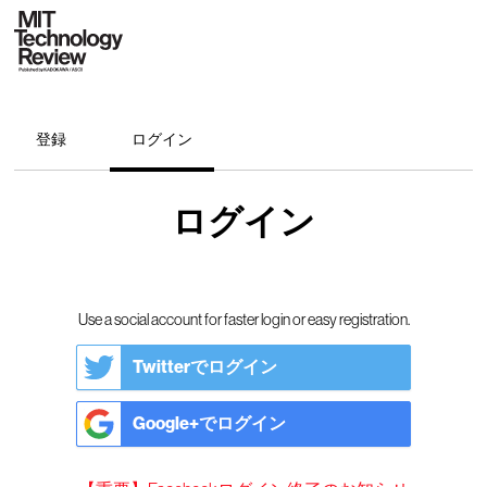
登録
ログイン
ログイン
Use a social account for faster login or easy registration.
Twitterでログイン
Google+でログイン