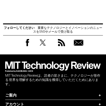
フォローしてください
重要なテクノロジーとイノベーションのニュー
スをSNSやメールで受け取る
Facebook
Twitter
RSS
無料
会員
登録
MIT Technology Reviewは、読者の皆さまに、テクノロジーが形作
る 世界を理解するための知識を獲得していただくためにありま
す。
ご案内
+
アカウント
+