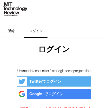
登録
ログイン
ログイン
Use a social account for faster login or easy registration.
Twitterでログイン
Google+でログイン