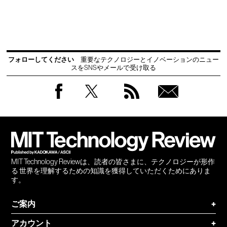
フォローしてください
重要なテクノロジーとイノベーションのニュー
スをSNSやメールで受け取る
Facebook
Twitter
RSS
無料
会員
登録
MIT Technology Reviewは、読者の皆さまに、テクノロジーが形作
る 世界を理解するための知識を獲得していただくためにありま
す。
ご案内
+
アカウント
+