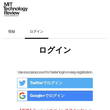
登録
ログイン
ログイン
Use a social account for faster login or easy registration.
Twitterでログイン
Google+でログイン